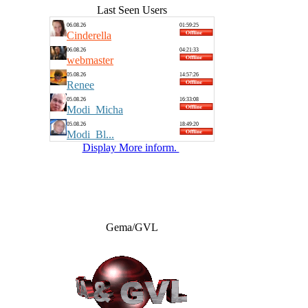
Last Seen Users
06.08.26
01:59:25
Cinderella
06.08.26
04:21:33
webmaster
05.08.26
14:57:26
Renee
05.08.26
16:33:08
Modi_Micha
05.08.26
18:49:20
Modi_Bl...
Display More inform.
Gema/GVL