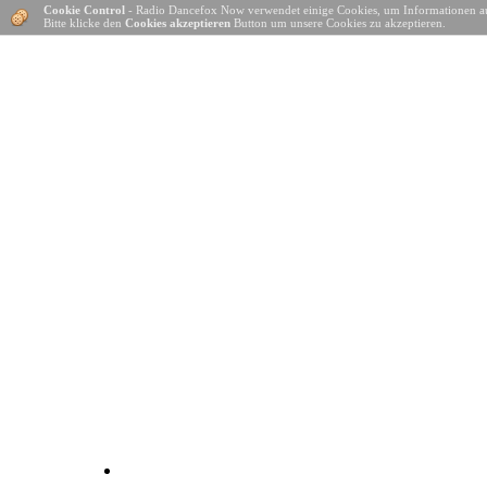
Cookie Control
- Radio Dancefox Now verwendet einige Cookies, um Informationen a
Bitte klicke den
Cookies akzeptieren
Button um unsere Cookies zu akzeptieren.