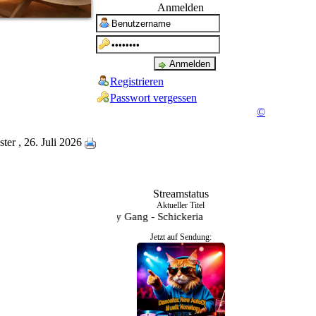
Anmelden
Modi_Iceman
Registrieren
Passwort vergessen
©
ter
, 26. Juli 2026
Modi_Melody
Streamstatus
Aktueller Titel
Spider Murphy Gang - Schickeria
Jetzt auf Sendung:
Modi_Micha