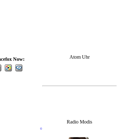
Atom Uhr
cefox Now:
Online Atomuhr
Ewiger Kalender
Radio Modis
©