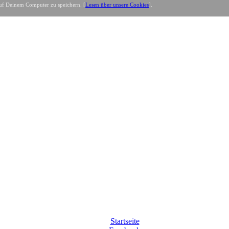
uf Deinem Computer zu speichern. [
Lesen über unsere Cookies
].
Startseite