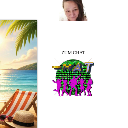
Cinderella
ZUM CHAT
Modi-Foxy
Modi_Hugo