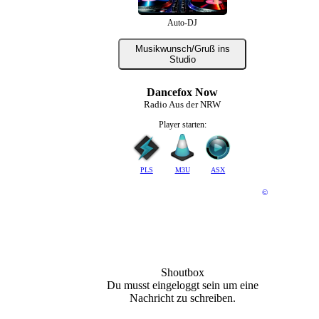
Auto-DJ
Modi_Mini
Musikwunsch/Gruß ins
Studio
Dancefox Now
Radio Aus der NRW
Player starten:
PLS
M3U
ASX
©
Shoutbox
Du musst eingeloggt sein um eine
Nachricht zu schreiben.